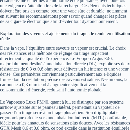
et satisfaisante en termes d’autonomie et de puissance, avec toutefois
une exigence d’attention lors de la recharge. Ces éléments techniques
doivent être pris en compte pour une vape sûre et durable, notamment
en suivant les recommandations pour savoir quand changer les pièces
de sa cigarette électronique afin d’éviter tout dysfonctionnement.
Exploration des saveurs et ajustements du tirage : le rendu en utilisation
réelle
Dans la vape, l’équilibre entre saveurs et vapeur est crucial. Le choix
des résistances et la méthode de réglage du tirage impactent
directement la qualité de l’expérience. Le Voopoo Argus E40,
majoritairement destiné à une inhalation directe (DL), exploite ses deux
résistances de 0,3 et 0,6 ohm pour délivrer un hit intense et une vapeur
dense. Ces paramètres conviennent particulièrement aux e-liquides
fruités dont la restitution précise des saveurs est saluée. Néanmoins, la
cartouche à 0,3 ohm tend à augmenter significativement la
consommation d’énergie, réduisant l’autonomie globale.
Le Vaporesso Luxe PM40, quant à lui, se distingue par son système
airflow ajustable sur le panneau latéral, permettant au vapoteur de
passer d’un tirage serré à un tirage plus aérien. Son drip-tip plat et
ergonomique oriente vers une inhalation indirecte (MTL) confortable,
idéale pour les amateurs de sensations plus douces. Avec les résistances
GTX Mesh 0,6 et 0,8 ohm, ce pod excelle dans la restitution équilibrée