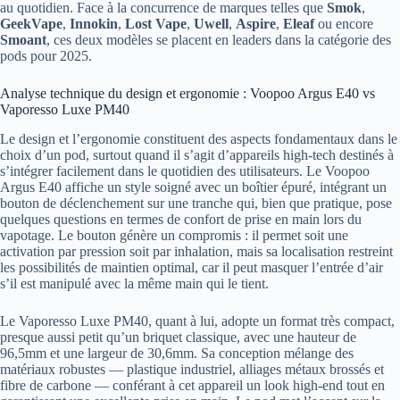
au quotidien. Face à la concurrence de marques telles que
Smok
,
GeekVape
,
Innokin
,
Lost Vape
,
Uwell
,
Aspire
,
Eleaf
ou encore
Smoant
, ces deux modèles se placent en leaders dans la catégorie des
pods pour 2025.
Analyse technique du design et ergonomie : Voopoo Argus E40 vs
Vaporesso Luxe PM40
Le design et l’ergonomie constituent des aspects fondamentaux dans le
choix d’un pod, surtout quand il s’agit d’appareils high-tech destinés à
s’intégrer facilement dans le quotidien des utilisateurs. Le Voopoo
Argus E40 affiche un style soigné avec un boîtier épuré, intégrant un
bouton de déclenchement sur une tranche qui, bien que pratique, pose
quelques questions en termes de confort de prise en main lors du
vapotage. Le bouton génère un compromis : il permet soit une
activation par pression soit par inhalation, mais sa localisation restreint
les possibilités de maintien optimal, car il peut masquer l’entrée d’air
s’il est manipulé avec la même main qui le tient.
Le Vaporesso Luxe PM40, quant à lui, adopte un format très compact,
presque aussi petit qu’un briquet classique, avec une hauteur de
96,5mm et une largeur de 30,6mm. Sa conception mélange des
matériaux robustes — plastique industriel, alliages métaux brossés et
fibre de carbone — conférant à cet appareil un look high-end tout en