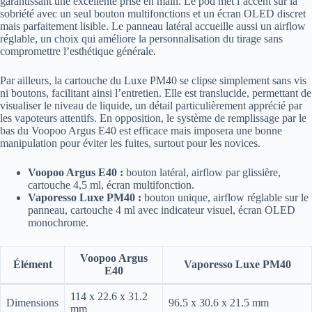
garantissant une excellente prise en main. Le pod met l’accent sur la
sobriété avec un seul bouton multifonctions et un écran OLED discret
mais parfaitement lisible. Le panneau latéral accueille aussi un airflow
réglable, un choix qui améliore la personnalisation du tirage sans
compromettre l’esthétique générale.
Par ailleurs, la cartouche du Luxe PM40 se clipse simplement sans vis
ni boutons, facilitant ainsi l’entretien. Elle est translucide, permettant de
visualiser le niveau de liquide, un détail particulièrement apprécié par
les vapoteurs attentifs. En opposition, le système de remplissage par le
bas du Voopoo Argus E40 est efficace mais imposera une bonne
manipulation pour éviter les fuites, surtout pour les novices.
Voopoo Argus E40 :
bouton latéral, airflow par glissière,
cartouche 4,5 ml, écran multifonction.
Vaporesso Luxe PM40 :
bouton unique, airflow réglable sur le
panneau, cartouche 4 ml avec indicateur visuel, écran OLED
monochrome.
Voopoo Argus
Élément
Vaporesso Luxe PM40
E40
114 x 22.6 x 31.2
Dimensions
96.5 x 30.6 x 21.5 mm
mm