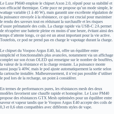
Le Luxe PM40 emploie le chipset Axon 2.0, réputé pour sa stabilité et
son efficacité thermique. Cette puce ne propose qu’un mode simple, le
wattage variable (1 à 40 W), mais garantit une excellente régulation de
la puissance envoyée à la résistance, ce qui est crucial pour maximiser
le rendu des saveurs tout en réduisant la surchauffe et les risques
d’usure prématurée des coils. La charge rapide via USB-C 2A permet
de récupérer une batterie pleine en moins d’une heure, évitant ainsi des
temps d’attente longs, ce qui est un atout important pour la vie active.
Toutefois, ce pod ne prend pas en charge le vapotage durant la charge.
Le chipset du Voopoo Argus E40, lui, offre un équilibre entre
simplicité et fonctionnalités plus avancées, notamment via un affichage
complet sur son écran OLED qui renseigne sur le nombre de bouffées,
la valeur de la résistance et la charge restante. La puissance monte
aussi jusqu’à 40W, mais le pod ajuste automatiquement la sortie selon
la cartouche installée. Malheureusement, il n’est pas possible d’utiliser
le pod lors de la recharge, un point à considérer.
En termes de performances pures, les résistances mesh des deux
modèles favorisent une chauffe rapide et homogène. Le Luxe PM40
propose des résistances GTX Mesh optimisées pour un équilibre entre
saveur et vapeur tandis que le Voopoo Argus E40 accepte des coils de
0,3 et 0,6 ohm compatibles avec différents styles de vape.