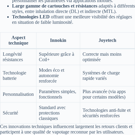
personnaliser les paramètres via applications mobiles.
Large gamme de cartouches et résistances
adaptés à différents
styles, entre inhalation directe (DL) et indirecte (MTL).
Technologies LED
offrant une meilleure visibilité des réglages
en situation de faible luminosité.
Aspect
Innokin
Joyetech
technique
Longévité
Supérieure grâce à
Correcte mais moins
résistances
Coil+
optimisée
Modes éco et
Technologie
Systèmes de charge
autonomie
batterie
rapide variés
renforcée
Paramètres simples,
Plus avancée (via apps
Personnalisation
fonctionnels
pour certains modèles)
Standard avec
Technologies anti-fuite et
Sécurité
protections
sécurités renforcées
classiques
Ces innovations techniques influencent largement les retours clients et
participent à une qualité de vapotage reconnue par les utilisateurs.