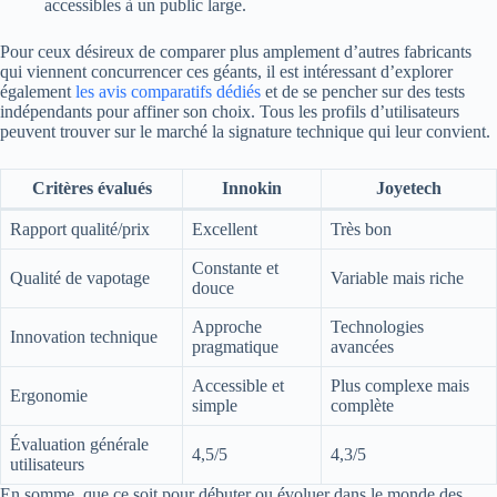
accessibles à un public large.
Pour ceux désireux de comparer plus amplement d’autres fabricants
qui viennent concurrencer ces géants, il est intéressant d’explorer
également
les avis comparatifs dédiés
et de se pencher sur des tests
indépendants pour affiner son choix. Tous les profils d’utilisateurs
peuvent trouver sur le marché la signature technique qui leur convient.
Critères évalués
Innokin
Joyetech
Rapport qualité/prix
Excellent
Très bon
Constante et
Qualité de vapotage
Variable mais riche
douce
Approche
Technologies
Innovation technique
pragmatique
avancées
Accessible et
Plus complexe mais
Ergonomie
simple
complète
Évaluation générale
4,5/5
4,3/5
utilisateurs
En somme, que ce soit pour débuter ou évoluer dans le monde des