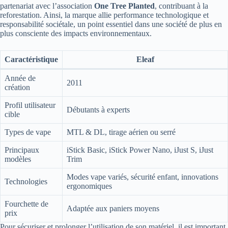
partenariat avec l’association
One Tree Planted
, contribuant à la
reforestation. Ainsi, la marque allie performance technologique et
responsabilité sociétale, un point essentiel dans une société de plus en
plus consciente des impacts environnementaux.
Caractéristique
Eleaf
Année de
2011
création
Profil utilisateur
Débutants à experts
cible
Types de vape
MTL & DL, tirage aérien ou serré
Principaux
iStick Basic, iStick Power Nano, iJust S, iJust
modèles
Trim
Modes vape variés, sécurité enfant, innovations
Technologies
ergonomiques
Fourchette de
Adaptée aux paniers moyens
prix
Pour sécuriser et prolonger l’utilisation de son matériel, il est important