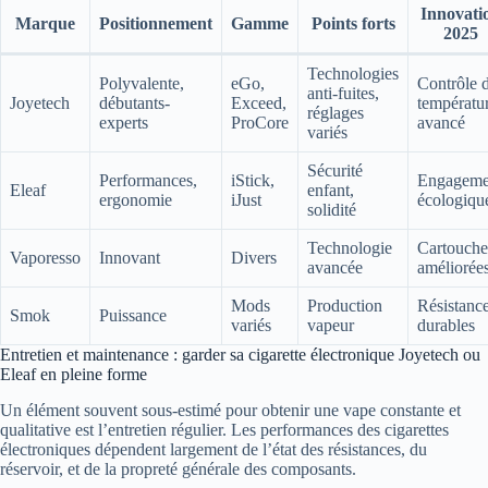
Innovati
Marque
Positionnement
Gamme
Points forts
2025
Technologies
Polyvalente,
eGo,
Contrôle 
anti-fuites,
Joyetech
débutants-
Exceed,
températu
réglages
experts
ProCore
avancé
variés
Sécurité
Performances,
iStick,
Engageme
Eleaf
enfant,
ergonomie
iJust
écologiqu
solidité
Technologie
Cartouche
Vaporesso
Innovant
Divers
avancée
améliorée
Mods
Production
Résistanc
Smok
Puissance
variés
vapeur
durables
Entretien et maintenance : garder sa cigarette électronique Joyetech ou
Eleaf en pleine forme
Un élément souvent sous-estimé pour obtenir une vape constante et
qualitative est l’entretien régulier. Les performances des cigarettes
électroniques dépendent largement de l’état des résistances, du
réservoir, et de la propreté générale des composants.