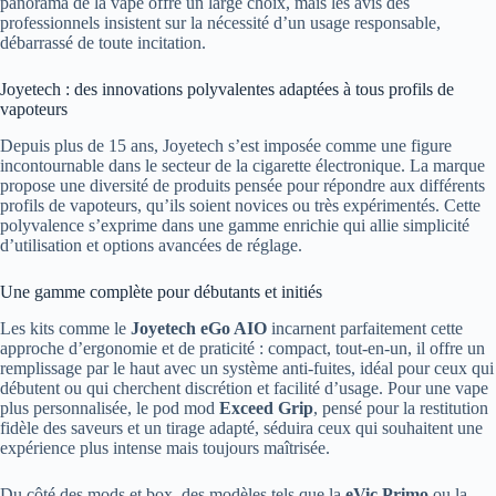
panorama de la vape offre un large choix, mais les avis des
professionnels insistent sur la nécessité d’un usage responsable,
débarrassé de toute incitation.
Joyetech : des innovations polyvalentes adaptées à tous profils de
vapoteurs
Depuis plus de 15 ans, Joyetech s’est imposée comme une figure
incontournable dans le secteur de la cigarette électronique. La marque
propose une diversité de produits pensée pour répondre aux différents
profils de vapoteurs, qu’ils soient novices ou très expérimentés. Cette
polyvalence s’exprime dans une gamme enrichie qui allie simplicité
d’utilisation et options avancées de réglage.
Une gamme complète pour débutants et initiés
Les kits comme le
Joyetech eGo AIO
incarnent parfaitement cette
approche d’ergonomie et de praticité : compact, tout-en-un, il offre un
remplissage par le haut avec un système anti-fuites, idéal pour ceux qui
débutent ou qui cherchent discrétion et facilité d’usage. Pour une vape
plus personnalisée, le pod mod
Exceed Grip
, pensé pour la restitution
fidèle des saveurs et un tirage adapté, séduira ceux qui souhaitent une
expérience plus intense mais toujours maîtrisée.
Du côté des mods et box, des modèles tels que la
eVic Primo
ou la