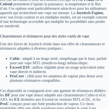
Cuboid
permettent d’ajuster la puissance, la température et le flux
d’air. Ces options sont particulièrement attractives pour les utilisateurs
aguerris qui recherchent une vape sur mesure. La
Joyetech Espion
,
avec son écran couleur et ses multiples modes, est un exemple concret
d’une technologie accessible qui multiplie les possibilités sans perdre
en intuitivité.
Clearomiseurs et résistances pour des styles variés de vape
Une des forces de Joyetech réside dans son offre de clearomiseurs et
résistances adaptées à diverses pratiques :
Cubis
: adapté à un tirage serré, remplissage par le haut, parfait
pour une vape MTL (mouth-to-lung) mélancolique.
Exceed D19
: airflow réglable pour un usage polyvalent entre
vape directe et indirecte.
ProCore
: ciblé pour les amateurs de vapeur plus dense avec
plusieurs résistances compatibles.
Ces dispositifs se conjuguent avec une gamme de résistances dédiées :
les
BF
pour une vape douce adaptée aux clearomiseurs Cubis et eGo
AIO, les
EX
destinées aux Exceed en versions MTL et DL, et les
ProC
conçues pour une forte production de vapeur. Ce choix
modulable offre une réelle souplesse pour adapter la vape à ses