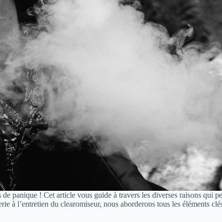
s de panique ! Cet article vous guide à travers les diverses raisons qui 
rie à l’entretien du clearomiseur, nous aborderons tous les éléments clés